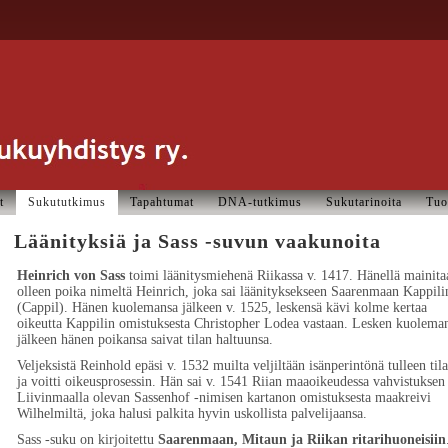
t
Sukututkimus
Tapahtumat
DNA-tutkimus
Sukutarinoita
Tuo
Läänityksiä ja Sass -suvun vaakunoita
Heinrich von Sass
toimi läänitysmiehenä Riikassa v. 1417. Hänellä mainita
olleen poika nimeltä Heinrich, joka sai läänityksekseen Saarenmaan Kappili
(Cappil). Hänen kuolemansa jälkeen v. 1525, leskensä kävi kolme kertaa
oikeutta Kappilin omistuksesta Christopher Lodea vastaan. Lesken kuolema
jälkeen hänen poikansa saivat tilan haltuunsa.
Veljeksistä Reinhold epäsi v. 1532 muilta veljiltään isänperintönä tulleen til
ja voitti oikeusprosessin. Hän sai v. 1541 Riian maaoikeudessa vahvistuksen
Liivinmaalla olevan Sassenhof -nimisen kartanon omistuksesta maakreivi
Wilhelmiltä, joka halusi palkita hyvin uskollista palvelijaansa.
Sass -suku on kirjoitettu
Saarenmaan, Mitaun ja Riikan ritarihuoneisiin