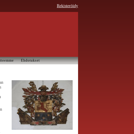
Rekisteröidy
tteemme
Ehdotukset
an
n
n
an
.