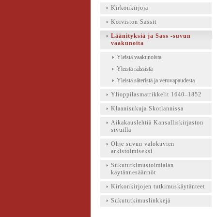
Kirkonkirjoja
Koiviston Sassit
Läänityksiä ja Sass -suvun
vaakunoita
Yleistä vaakunoista
Yleistä rälssistä
Yleistä säteristä ja verovapaudesta
Ylioppilasmatrikkelit 1640–1852
Klaanisukuja Skotlannissa
Aikakauslehtiä Kansalliskirjaston
sivuilla
Ohje suvun valokuvien
arkistoimiseksi
Sukututkimustoimialan
käytännesäännöt
Kirkonkirjojen tutkimuskäytänteet
Sukututkimuslinkkejä