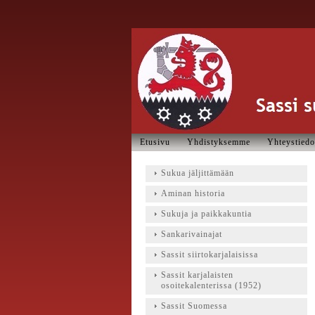
Etusivu
Yhdistyksemme
Yhteystiedo
Sukua jäljittämään
Aminan historia
Sukuja ja paikkakuntia
Sankarivainajat
Sassit siirtokarjalaisissa
Sassit karjalaisten
osoitekalenterissa (1952)
Sassit Suomessa