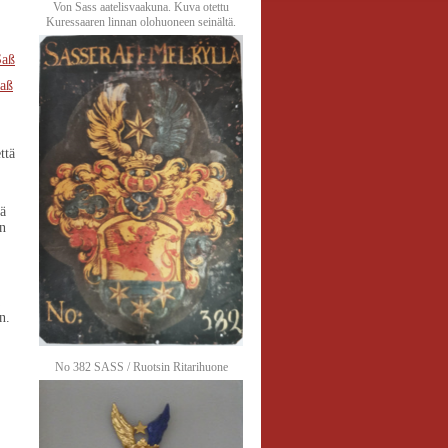
Von Sass aatelisvaakuna. Kuva otettu
Kuressaaren linnan olohuoneen seinältä.
Saß
aß
ttä
ä
en
n.
No 382 SASS / Ruotsin Ritarihuone