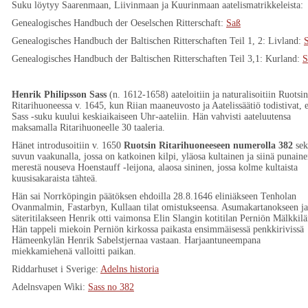
Suku löytyy Saarenmaan, Liivinmaan ja Kuurinmaan aatelismatrikkeleista:
Genealogisches Handbuch der Oeselschen Ritterschaft:
Saß
Genealogisches Handbuch der Baltischen Ritterschaften Teil 1, 2: Livland:
Genealogisches Handbuch der Baltischen Ritterschaften Teil 3,1: Kurland:
S
Henrik Philipsson Sass
(n. 1612-1658) aateloitiin ja naturalisoitiin Ruotsin
Ritarihuoneessa v. 1645, kun Riian maaneuvosto ja Aatelissäätiö todistivat, e
Sass -suku kuului keskiaikaiseen Uhr-aateliin. Hän vahvisti aateluutensa
maksamalla Ritarihuoneelle 30 taaleria.
Hänet introdusoitiin v. 1650
Ruotsin Ritarihuoneeseen numerolla 382
sek
suvun vaakunalla, jossa on katkoinen kilpi, yläosa kultainen ja siinä punain
merestä nouseva Hoenstauff -leijona, alaosa sininen, jossa kolme kultaista
kuusisakaraista tähteä.
Hän sai Norrköpingin päätöksen ehdoilla 28.8.1646 eliniäkseen Tenholan
Ovanmalmin, Fastarbyn, Kullaan tilat omistukseensa. Asumakartanokseen ja
säteritilakseen Henrik otti vaimonsa Elin Slangin kotitilan Perniön Mälkkilä
Hän tappeli miekoin Perniön kirkossa paikasta ensimmäisessä penkkirivissä
Hämeenkylän Henrik Sabelstjernaa vastaan. Harjaantuneempana
miekkamiehenä valloitti paikan.
Riddarhuset i Sverige:
Adelns historia
Adelnsvapen Wiki:
Sass no 382