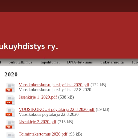
t
Sukututkimus
Tapahtumat
DNA-tutkimus
Sukutarinoita
Tuo
2020
Vuosikokouskutsu ja esityslista 2020.pdf
(122 kB)
Vuosikokouskutsu ja esityslista 22.8.2020
Jäsenkirje 1_2020.pdf
(538 kB)
VUOSIKOKOUS pöytäkirja 22.8.2020.pdf
(89 kB)
Vuosikokous pöytäkirja 22.8.2020
Jäsenkirje 2-2020.pdf
(215 kB)
Toimintakertomus 2020.pdf
(93 kB)