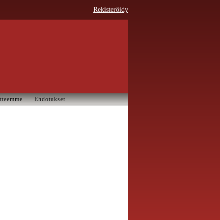
Rekisteröidy
tteemme
Ehdotukset