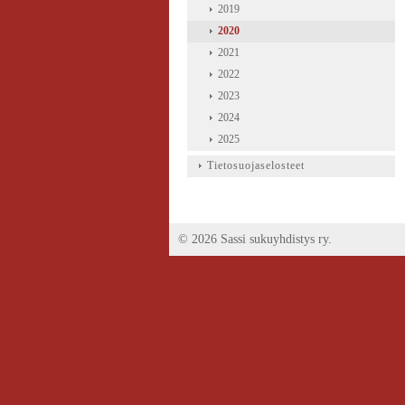
2019
2020
2021
2022
2023
2024
2025
Tietosuojaselosteet
©
2026 Sassi sukuyhdistys ry.