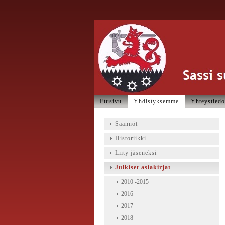
Etusivu
Yhdistyksemme
Yhteystiedo
Säännöt
Historiikki
Liity jäseneksi
Julkiset asiakirjat
2010 -2015
2016
2017
2018