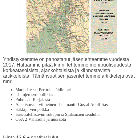
Yhdistyksemme on panostanut jäsenlehteemme vuodesta
2017. Haluamme pitää kiinni lehtemme monipuolisuudesta;
korkeatasoisista, ajankohtaisista ja kiinnostavista
artikkeleista. Tämänvuotisen jäsenlehtemme artikkeleja ovat
mm:
Marja-Leena Perttulan äidin tarina
Lintujen symboliikkaa
Puhutaan Karjalasta
Aatelissuvun viimeinen: Luutnantti Gustaf Adolf Sass
Säkkijärven polkka
Sass-aatelissuvun sukupiiriä Sääksmäen seudulla
OSA 2 Välirauha ja uusi sota
Hinta 12 € + postituskulut