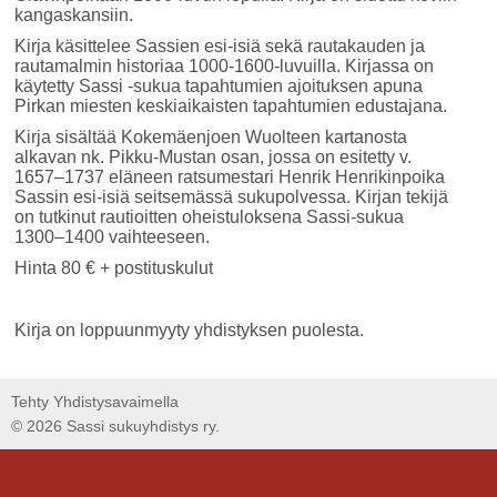
kangaskansiin.
Kirja käsittelee Sassien esi-isiä sekä rautakauden ja
rautamalmin historiaa 1000-1600-luvuilla. Kirjassa on
käytetty Sassi -sukua tapahtumien ajoituksen apuna
Pirkan miesten keskiaikaisten tapahtumien edustajana.
Kirja sisältää Kokemäenjoen Wuolteen kartanosta
alkavan nk. Pikku-Mustan osan, jossa on esitetty v.
1657–1737 eläneen ratsumestari Henrik Henrikinpoika
Sassin esi-isiä seitsemässä sukupolvessa. Kirjan tekijä
on tutkinut rautioitten oheistuloksena Sassi-sukua
1300–1400 vaihteeseen.
Hinta 80 € + postituskulut
Kirja on loppuunmyyty yhdistyksen puolesta.
Tehty Yhdistysavaimella
©
2026 Sassi sukuyhdistys ry.