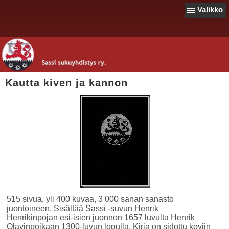
Valikko
Kautta kiven ja kannon
515 sivua, yli 400 kuvaa, 3 000 sanan sanasto
juontoineen. Sisältää Sassi -suvun Henrik
Henrikinpojan esi-isien juonnon 1657 luvulta Henrik
Olavinpoikaan 1300-luvun lopulla. Kirja on sidottu koviin