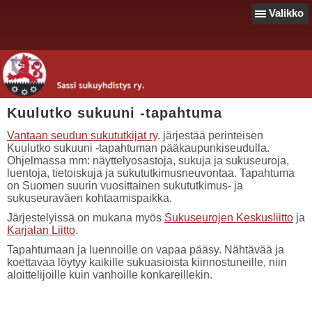
Valikko
Kuulutko sukuuni -tapahtuma
Vantaan seudun sukututkijat ry
. järjestää perinteisen
Kuulutko sukuuni -tapahtuman pääkaupunkiseudulla.
Ohjelmassa mm: näyttelyosastoja, sukuja ja sukuseuroja,
luentoja, tietoiskuja ja sukututkimusneuvontaa. Tapahtuma
on Suomen suurin vuosittainen sukututkimus- ja
sukuseuraväen kohtaamispaikka.
Järjestelyissä on mukana myös
Sukuseurojen Keskusliitto
ja
Karjalan Liitto
.
Tapahtumaan ja luennoille on vapaa pääsy. Nähtävää ja
koettavaa löytyy kaikille sukuasioista kiinnostuneille, niin
aloittelijoille kuin vanhoille konkareillekin.